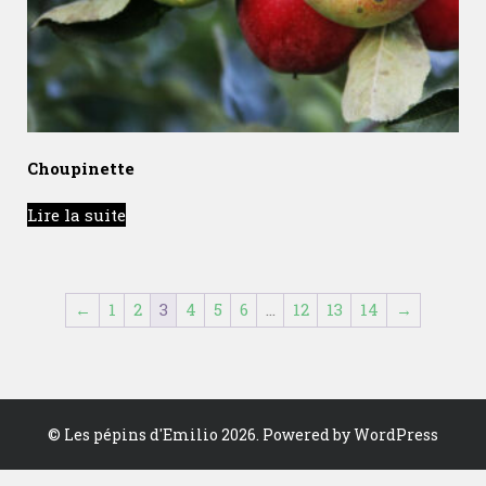
Choupinette
Lire la suite
←
1
2
3
4
5
6
…
12
13
14
→
©
Les pépins d'Emilio
2026. Powered by WordPress