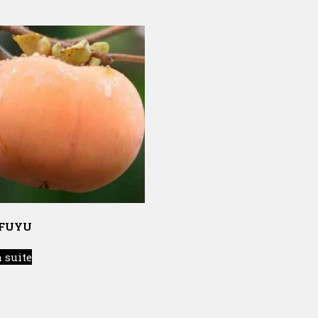
 FUYU
a suite