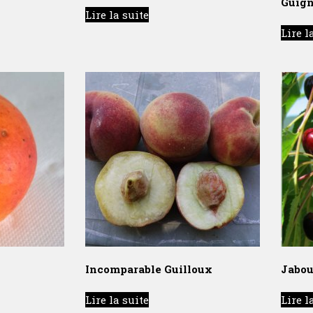
Guign
Lire la suite
Lire l
Incomparable Guilloux
Jabou
Lire la suite
Lire l