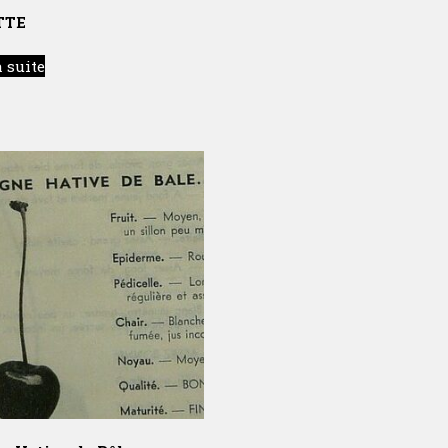
TTE
a suite