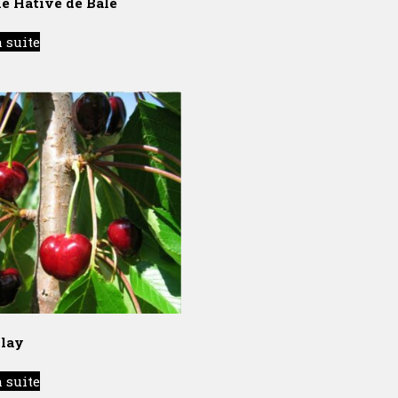
e Hative de Bâle
a suite
lay
a suite