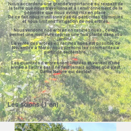
Nous accordons une grande importance au respect de
la terre que nous travaillons et à l environnement de la
pépinière que nous avons mis en place.
De ce fait nous n utilisons pas de pesticides chimiques
et nous limitons l’irrigation de nos arbres.
Nous vendons nos arbres en racines nues , ce qui
permet une meilleure reprise une fois planté dans vos
jardins .
La vente des arbres en racines nues est possible de
Novembre à Mars , nous prenons les commandes a
partir de septembre.
Les quantités d arbres sont limitées et varient d’une
année à l’autre car il ne faut jamais oublier que
c’est
D
ame
N
ature qui décide!
Les scions (1 an)