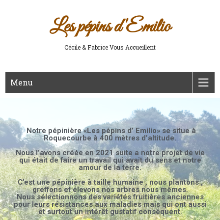
Les pépins d'Emilio
Cécile & Fabrice Vous Accueillent
Menu
Notre pépinière «
Les pépins d’ Emilio
» se situe à
Roquecourbe à 400 mètres d’altitude.
Nous l’avons créée en 2021 suite a notre projet de vie
qui était de faire un travail qui avait du sens et notre
amour de la terre.
C’est une pépinière à taille humaine , nous plantons ,
greffons et élevons nos arbres nous mêmes.
Nous sélectionnons des variétés fruitières anciennes
pour leurs résistances aux maladies mais qui ont aussi
et surtout un intérêt gustatif conséquent.