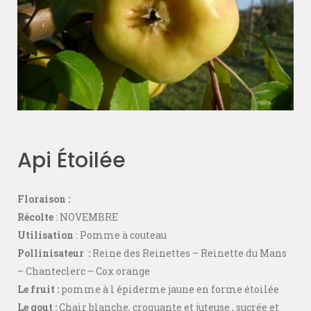
Api Étoilée
Floraison :
Récolte
: NOVEMBRE
Utilisation
: Pomme à couteau
Pollinisateur :
Reine des Reinettes – Reinette du Mans
– Chanteclerc – Cox orange
Le fruit :
pomme à l épiderme jaune en forme étoilée
Le gout :
Chair blanche, croquante et juteuse , sucrée et