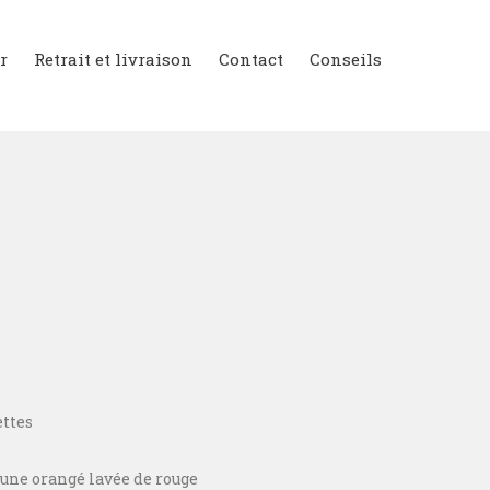
r
Retrait et livraison
Contact
Conseils
ettes
une orangé lavée de rouge